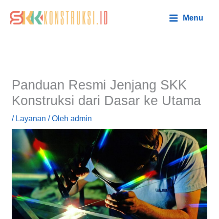
Lewati
Main
Menu
ke
Menu
konten
Panduan Resmi Jenjang SKK
Konstruksi dari Dasar ke Utama
/
Layanan
/ Oleh
admin