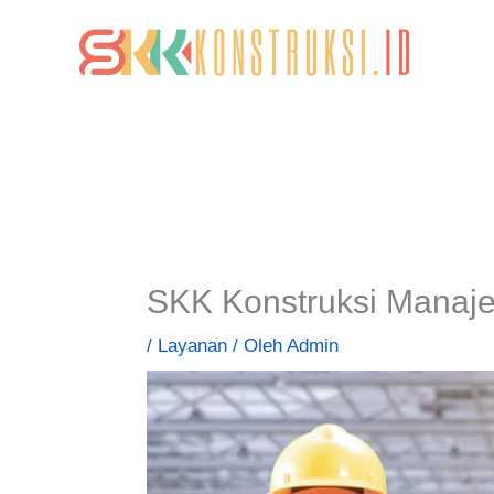
Lewati
ke
konten
SKK Konstruksi Manaj
/
Layanan
/ Oleh
Admin