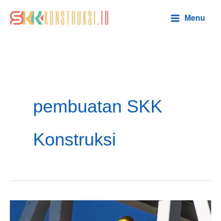
Lewati
Main
Menu
ke
Menu
konten
pembuatan SKK
Konstruksi
3
Kualifikasi