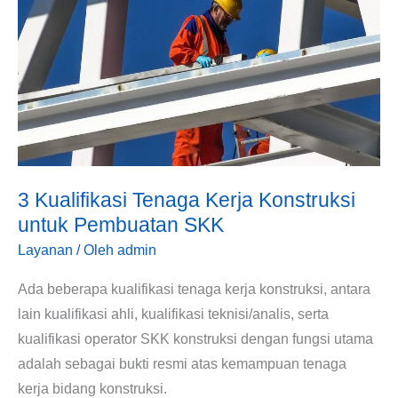
Tenaga
Kerja
Konstruksi
untuk
Pembuatan
SKK
3 Kualifikasi Tenaga Kerja Konstruksi
untuk Pembuatan SKK
Layanan
/ Oleh
admin
Ada beberapa kualifikasi tenaga kerja konstruksi, antara
lain kualifikasi ahli, kualifikasi teknisi/analis, serta
kualifikasi operator SKK konstruksi dengan fungsi utama
adalah sebagai bukti resmi atas kemampuan tenaga
kerja bidang konstruksi.