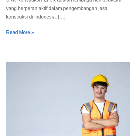
yang berperan aktif dalam pengembangan jasa
konstruksi di Indonesia. […]
Read More »
Perbedaan
Ahli
Madya,
Muda,
dan
Utama
dalam
SKK!