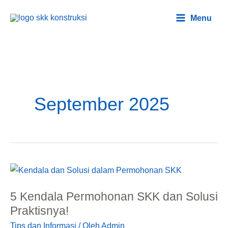
Lewati
Main
Menu
ke
Menu
konten
September 2025
5
Kendala
5 Kendala Permohonan SKK dan Solusi
Permohonan
Praktisnya!
SKK
Tips dan Informasi
/ Oleh
Admin
dan