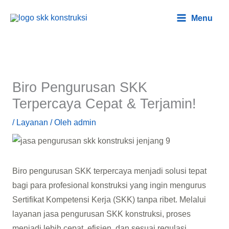
Lewati
Main
Menu
ke
Menu
konten
Biro Pengurusan SKK
Terpercaya Cepat & Terjamin!
/
Layanan
/ Oleh
admin
Biro pengurusan SKK terpercaya menjadi solusi tepat
bagi para profesional konstruksi yang ingin mengurus
Sertifikat Kompetensi Kerja (SKK) tanpa ribet. Melalui
layanan jasa pengurusan SKK konstruksi, proses
menjadi lebih cepat, efisien, dan sesuai regulasi.