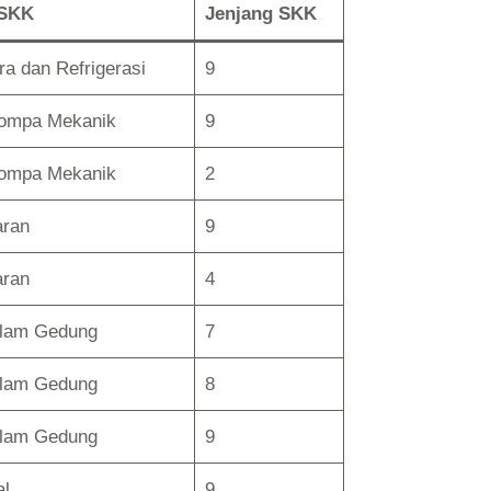
 SKK
Jenjang SKK
ra dan Refrigerasi
9
Pompa Mekanik
9
Pompa Mekanik
2
aran
9
aran
4
alam Gedung
7
alam Gedung
8
alam Gedung
9
al
9