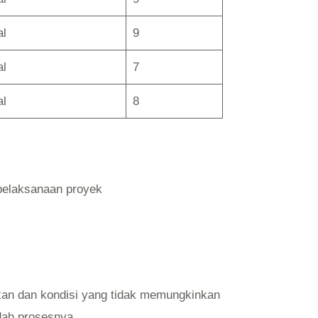
al
9
al
7
al
8
m pelaksanaan proyek
an dan kondisi yang tidak memungkinkan
ah prosesnya.