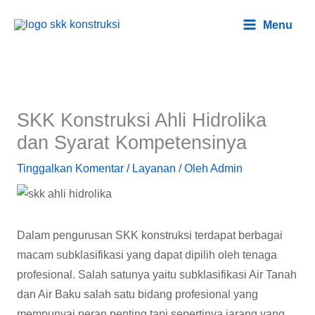
Lewati
Main
Menu
ke
Menu
konten
SKK Konstruksi Ahli Hidrolika
dan Syarat Kompetensinya
Tinggalkan Komentar
/
Layanan
/ Oleh
Admin
Dalam pengurusan SKK konstruksi terdapat berbagai
macam subklasifikasi yang dapat dipilih oleh tenaga
profesional. Salah satunya yaitu subklasifikasi Air Tanah
dan Air Baku salah satu bidang profesional yang
mempunyai peran penting tapi sepertinya jarang yang