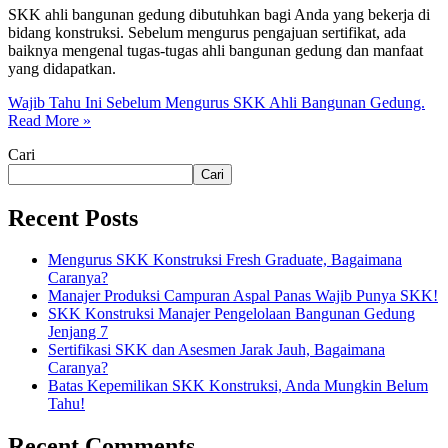
SKK ahli bangunan gedung dibutuhkan bagi Anda yang bekerja di
bidang konstruksi. Sebelum mengurus pengajuan sertifikat, ada
baiknya mengenal tugas-tugas ahli bangunan gedung dan manfaat
yang didapatkan.
Wajib Tahu Ini Sebelum Mengurus SKK Ahli Bangunan Gedung.
Read More »
Cari
Cari
Recent Posts
Mengurus SKK Konstruksi Fresh Graduate, Bagaimana
Caranya?
Manajer Produksi Campuran Aspal Panas Wajib Punya SKK!
SKK Konstruksi Manajer Pengelolaan Bangunan Gedung
Jenjang 7
Sertifikasi SKK dan Asesmen Jarak Jauh, Bagaimana
Caranya?
Batas Kepemilikan SKK Konstruksi, Anda Mungkin Belum
Tahu!
Recent Comments