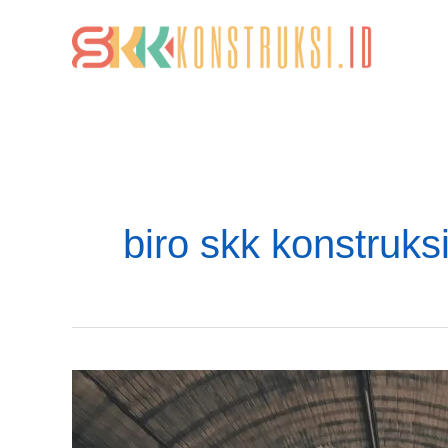
Lewati
ke
konten
biro skk konstruk
Butuh
SKK
Konstruksi