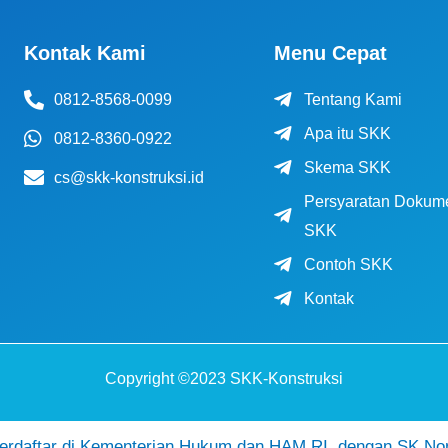
Kontak Kami
Menu Cepat
0812-8568-0099
Tentang Kami
Apa itu SKK
0812-8360-0922
Skema SKK
cs@skk-konstruksi.id
Persyaratan Dokum
SKK
Contoh SKK
Kontak
Copyright ©2023 SKK-Konstruksi
daftar di Kementerian Hukum dan HAM RI, dengan SK No