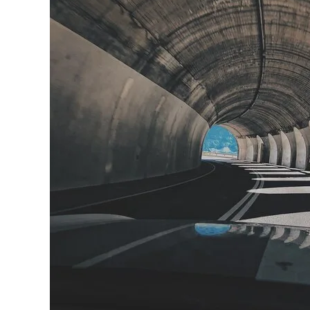
Sub
Bidang
Terowongan?
Ini
Solusinya