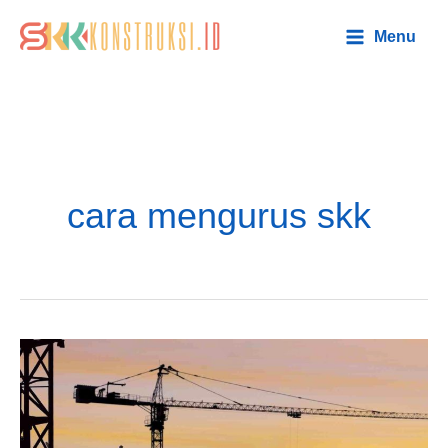
Lewati
Main
Menu
ke
Menu
konten
cara mengurus skk
Cara
Urus
SKK
Tanpa