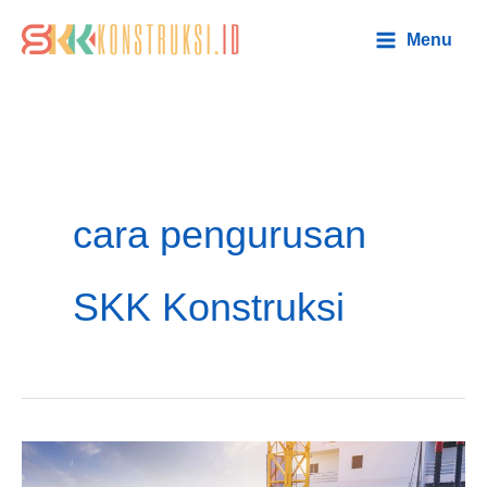
Lewati
Main
Menu
ke
Menu
konten
cara pengurusan
SKK Konstruksi
Cara
Mengurus