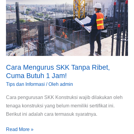
SKK
Tanpa
Ribet,
Cuma
Butuh
1
Jam!
Cara Mengurus SKK Tanpa Ribet,
Cuma Butuh 1 Jam!
Tips dan Informasi
/ Oleh
admin
Cara pengurusan SKK Konstruksi wajib dilakukan oleh
tenaga konstruksi yang belum memiliki sertifikat ini.
Berikut ini adalah cara termasuk syaratnya.
Read More »