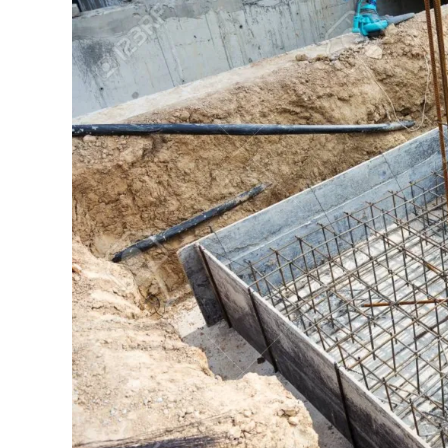
Konstruksi
Sub
Bidang
Geodesi,
Kualifikasi,
dan
Jabatan
Kerja