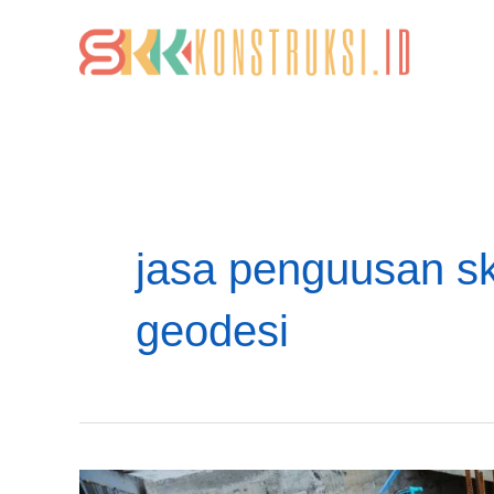
Lewati
ke
konten
jasa penguusan sk
geodesi
SKK