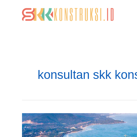
Lewati
ke
konten
konsultan skk kons
SKK
Konstruksi
Bidang