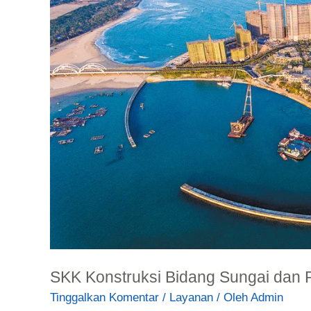
Sungai
dan
Pantai,
Ini
Ruang
Lingkupnya
SKK Konstruksi Bidang Sungai dan P
Tinggalkan Komentar
/
Layanan
/ Oleh
Admin