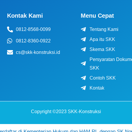
Kontak Kami
Menu Cepat
0812-8568-0099
Tentang Kami
Apa itu SKK
0812-8360-0922
Skema SKK
cs@skk-konstruksi.id
Persyaratan Dokum
SKK
Contoh SKK
Kontak
Copyright ©2023 SKK-Konstruksi
daftar di Kementerian Hukum dan HAM RI, dengan SK No