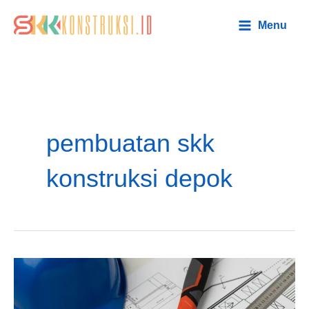
Lewati
Main
Menu
ke
Menu
konten
pembuatan skk
konstruksi depok
Solusi
Pengurusan
SKK