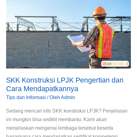
LPJK
Pengertian
dan
Cara
Mendapatkannya
SKK Konstruksi LPJK Pengertian dan
Cara Mendapatkannya
Tips dan Informasi
/ Oleh
Admin
Sedang mencari info SKK konstruksi LPJK? Penjelasan
ini mungkin bisa sedikit membantu. Kami akan
menjelaskan mengenai lembaga tersebut beserta
bagaimana cara mendapatkan sertifikat kompetensi