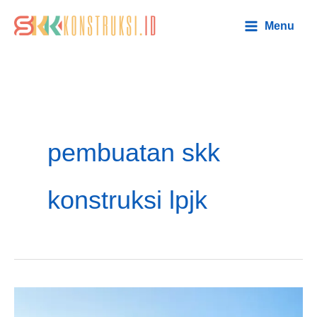
Lewati
Main
Menu
ke
Menu
konten
pembuatan skk
konstruksi lpjk
SKK
Konstruksi