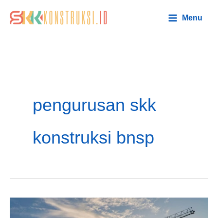
Lewati
Main
Menu
ke
Menu
konten
pengurusan skk
konstruksi bnsp
Jasa
Pengurusan