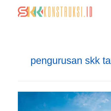
Lewati
ke
konten
pengurusan skk ta
Konsultan
Pengurusan
SKK