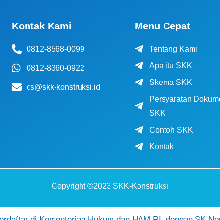
Kontak Kami
Menu Cepat
0812-8568-0099
Tentang Kami
Apa itu SKK
0812-8360-0922
Skema SKK
cs@skk-konstruksi.id
Persyaratan Dokum
SKK
Contoh SKK
Kontak
Copyright ©2023 SKK-Konstruksi
daftar di Kementerian Hukum dan HAM RI, dengan SK No