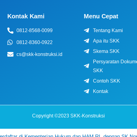
Kontak Kami
Menu Cepat
0812-8568-0099
Tentang Kami
Apa itu SKK
0812-8360-0922
Skema SKK
cs@skk-konstruksi.id
Persyaratan Dokum
SKK
Contoh SKK
Kontak
Copyright ©2023 SKK-Konstruksi
daftar di Kementerian Hukum dan HAM RI, dengan SK No