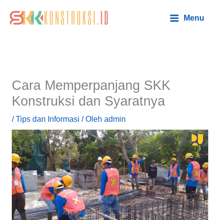
Lewati
Main
Menu
ke
Menu
konten
Cara Memperpanjang SKK
Konstruksi dan Syaratnya
/
Tips dan Informasi
/ Oleh
admin