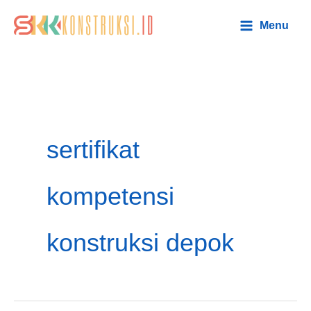
Lewati
Main
Menu
ke
Menu
konten
sertifikat
kompetensi
konstruksi depok