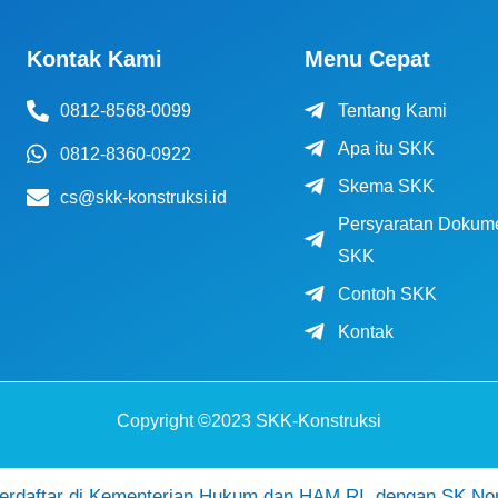
Kontak Kami
Menu Cepat
0812-8568-0099
Tentang Kami
Apa itu SKK
0812-8360-0922
Skema SKK
cs@skk-konstruksi.id
Persyaratan Dokum
SKK
Contoh SKK
Kontak
Copyright ©2023 SKK-Konstruksi
daftar di Kementerian Hukum dan HAM RI, dengan SK No