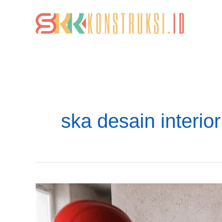
Lewati
ke
konten
ska desain interior
Pengurusan
SKK
Konstruksi