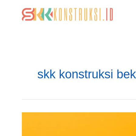
Lewati
ke
konten
skk konstruksi bek
Biro
Jasa
Pembuatan