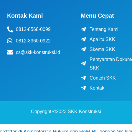
Kontak Kami
Menu Cepat
0812-8568-0099
Tentang Kami
Apa itu SKK
0812-8360-0922
Skema SKK
cs@skk-konstruksi.id
Persyaratan Dokum
SKK
Contoh SKK
Kontak
Copyright ©2023 SKK-Konstruksi
daftar di Kementerian Hukum dan HAM RI, dengan SK No