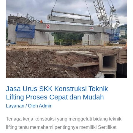
SKK
Konstruksi
Teknik
Lifting
Proses
Cepat
dan
Mudah
Jasa Urus SKK Konstruksi Teknik
Lifting Proses Cepat dan Mudah
Layanan
/ Oleh
Admin
Tenaga kerja konstruksi yang menggeluti bidang teknik
lifting tentu memahami pentingnya memiliki Sertifikat