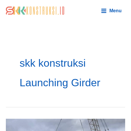
Lewati
Main
Menu
ke
Menu
konten
skk konstruksi
Launching Girder
Jasa
Urus