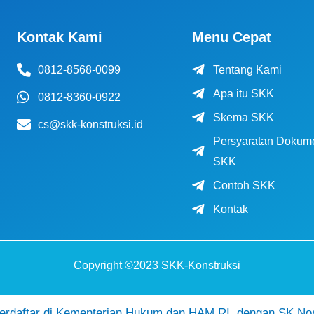
Kontak Kami
Menu Cepat
0812-8568-0099
Tentang Kami
Apa itu SKK
0812-8360-0922
Skema SKK
cs@skk-konstruksi.id
Persyaratan Dokum
SKK
Contoh SKK
Kontak
Copyright ©2023 SKK-Konstruksi
daftar di Kementerian Hukum dan HAM RI, dengan SK No