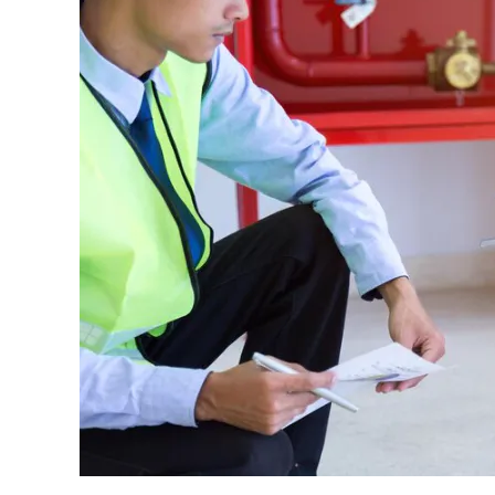
Kebakaran
Ahli
dan
Teknisi/Analis