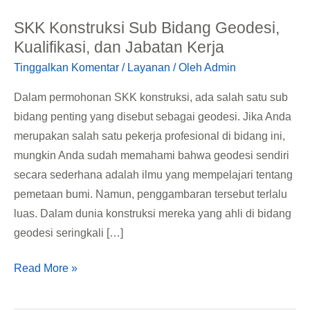
Konstruksi
SKK Konstruksi Sub Bidang Geodesi,
Sub
Kualifikasi, dan Jabatan Kerja
Bidang
Tinggalkan Komentar
/
Layanan
/ Oleh
Admin
Geodesi,
Kualifikasi,
Dalam permohonan SKK konstruksi, ada salah satu sub
dan
bidang penting yang disebut sebagai geodesi. Jika Anda
Jabatan
merupakan salah satu pekerja profesional di bidang ini,
Kerja
mungkin Anda sudah memahami bahwa geodesi sendiri
secara sederhana adalah ilmu yang mempelajari tentang
pemetaan bumi. Namun, penggambaran tersebut terlalu
luas. Dalam dunia konstruksi mereka yang ahli di bidang
geodesi seringkali […]
Read More »