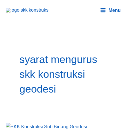
Lewati
Main
Menu
ke
Menu
konten
syarat mengurus
skk konstruksi
geodesi
SKK