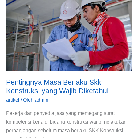
Berlaku
Skk
Konstruksi
yang
Wajib
Diketahui
Pentingnya Masa Berlaku Skk
Konstruksi yang Wajib Diketahui
artikel
/ Oleh
admin
Pekerja dan penyedia jasa yang memegang surat
kompetensi kerja di bidang konstruksi wajib melakukan
perpanjangan sebelum masa berlaku SKK Konstruksi