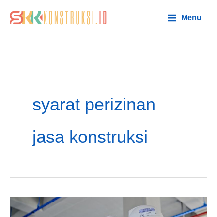
Lewati
Main
Menu
ke
Menu
konten
syarat perizinan
jasa konstruksi
Pentingnya
Masa