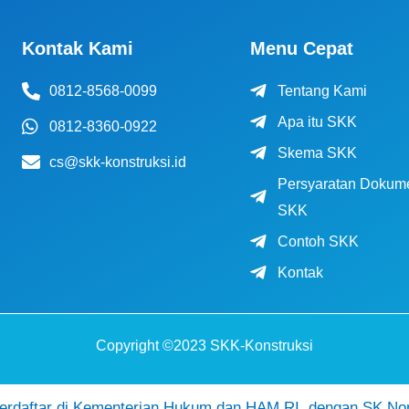
Kontak Kami
Menu Cepat
0812-8568-0099
Tentang Kami
Apa itu SKK
0812-8360-0922
Skema SKK
cs@skk-konstruksi.id
Persyaratan Dokum
SKK
Contoh SKK
Kontak
Copyright ©2023 SKK-Konstruksi
daftar di Kementerian Hukum dan HAM RI, dengan SK No