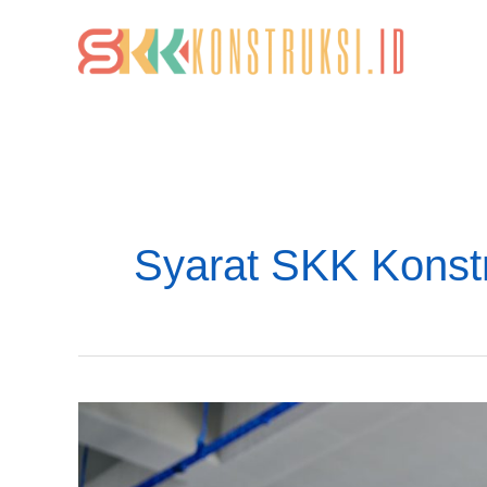
Lewati
ke
konten
Syarat SKK Konst
Memahami
Kualifikasi
Ahli