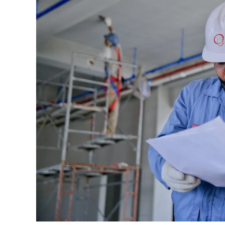
SKK
Konstruksi
dan
Persyaratannya