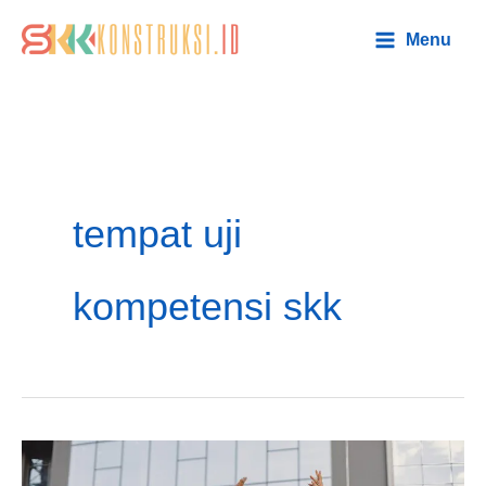
Lewati
Main
Menu
ke
Menu
konten
tempat uji
kompetensi skk
Tempat
Uji