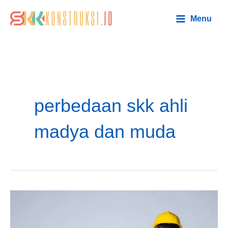
Lewati
Main
Menu
ke
Menu
konten
perbedaan skk ahli
madya dan muda
Perbedaan
Ahli
Madya,