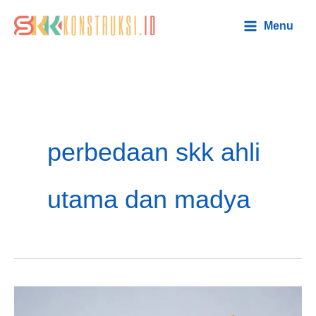
Lewati
Main
Menu
ke
Menu
konten
perbedaan skk ahli
utama dan madya
Perbedaan
Ahli