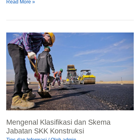
Read More »
Mengenal
Klasifikasi
dan
Skema
Jabatan
SKK
Konstruksi
Mengenal Klasifikasi dan Skema
Jabatan SKK Konstruksi
Tips dan Informasi
/ Oleh
admin