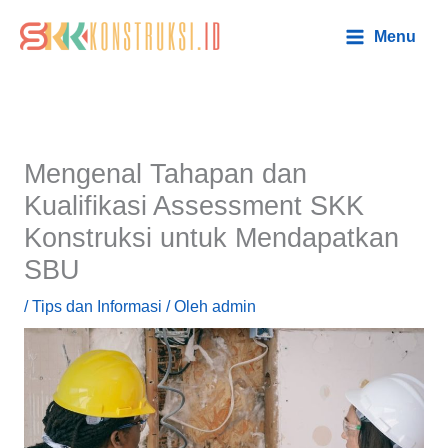
Lewati
Main
Menu
ke
Menu
konten
Mengenal Tahapan dan
Kualifikasi Assessment SKK
Konstruksi untuk Mendapatkan
SBU
/
Tips dan Informasi
/ Oleh
admin