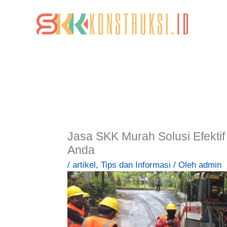
Lewati
ke
konten
Jasa SKK Murah Solusi Efekti
Anda
/
artikel
,
Tips dan Informasi
/ Oleh
admin