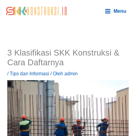
Lewati
Main
Menu
ke
Menu
konten
3 Klasifikasi SKK Konstruksi &
Cara Daftarnya
/
Tips dan Informasi
/ Oleh
admin