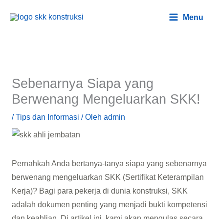
Lewati
Main
Menu
ke
Menu
konten
Sebenarnya Siapa yang
Berwenang Mengeluarkan SKK!
/
Tips dan Informasi
/ Oleh
admin
Pernahkah Anda bertanya-tanya siapa yang sebenarnya
berwenang mengeluarkan SKK (Sertifikat Keterampilan
Kerja)? Bagi para pekerja di dunia konstruksi, SKK
adalah dokumen penting yang menjadi bukti kompetensi
dan keahlian. Di artikel ini, kami akan mengulas secara