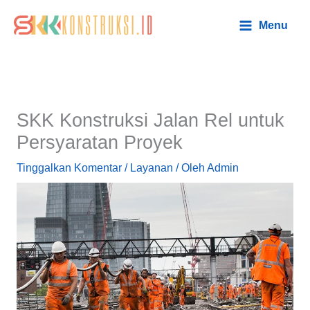
Lewati
Main
Menu
ke
Menu
konten
SKK Konstruksi Jalan Rel untuk
Persyaratan Proyek
Tinggalkan Komentar
/
Layanan
/ Oleh
Admin